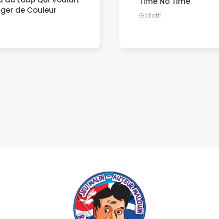
Time No Time
ger de Couleur
Goliath