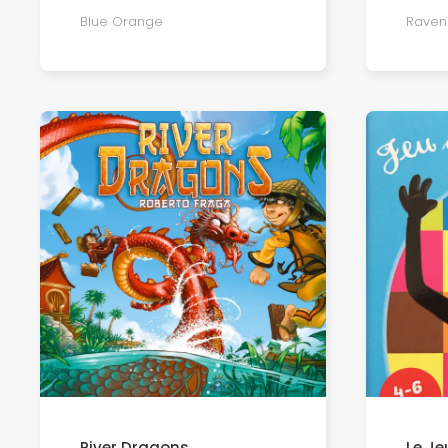
Blue Orange
Raven
River Dragons
Le Je