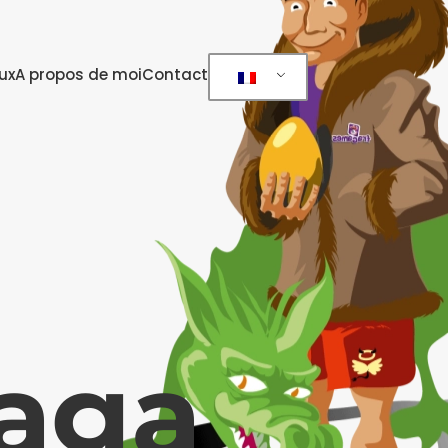
ux
A propos de moi
Contact
raga