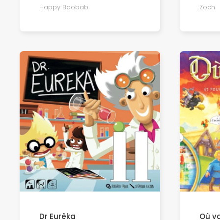
Zoch
Happy Baobab
Dr Eurêka
Où va