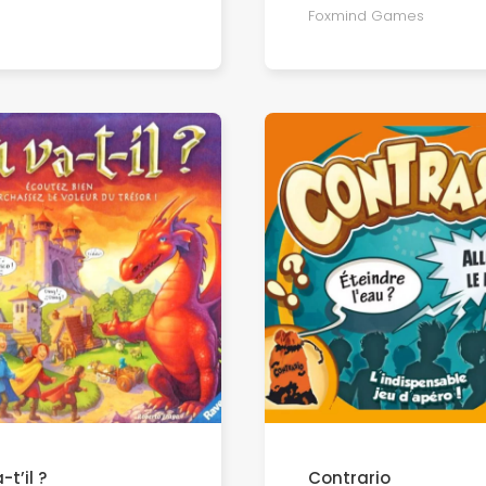
Foxmind Games
-t’il ?
Contrario