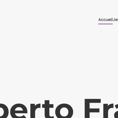
Accueil
Je
erto F