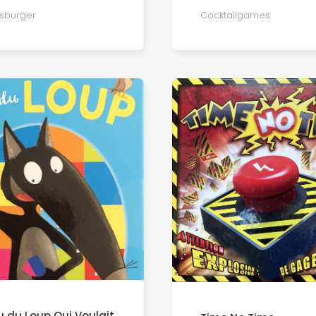
sburger
Cocktailgames
u du Loup Qui Voulait