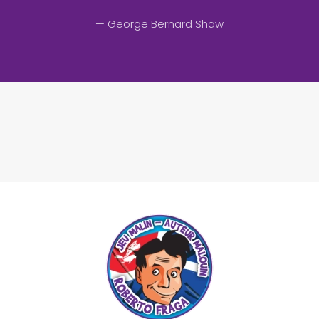
— George Bernard Shaw