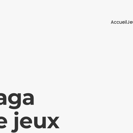
Accueil
Je
raga
e jeux