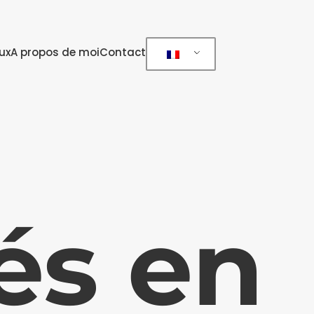
ux
A propos de moi
Contact
és en