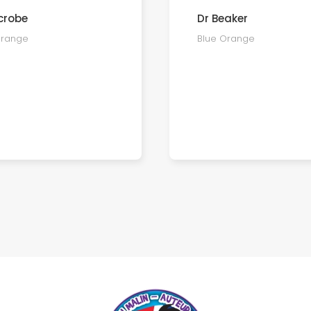
crobe
Dr Beaker
Orange
Blue Orange