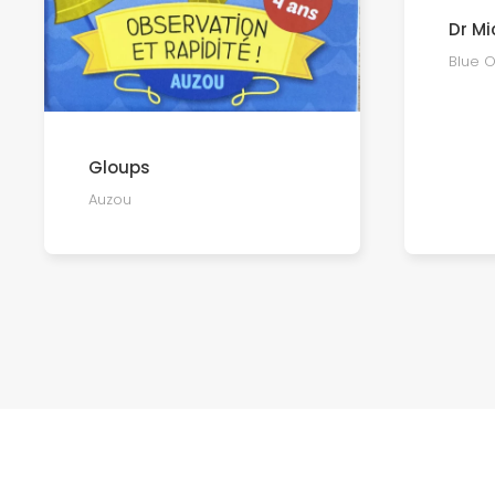
Dr Mi
Blue 
Gloups
Auzou