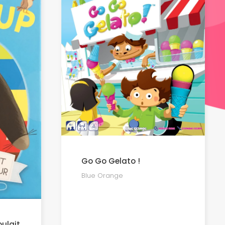
Go Go Gelato !
Blue Orange
oulait