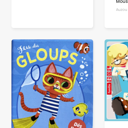
Mous
Auzou