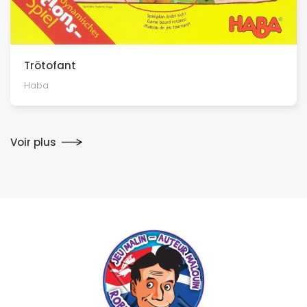
Trötofant
Haba
Voir plus