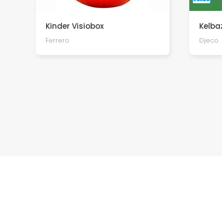
Kinder Visiobox
Kelba
Ferrero
Djeco