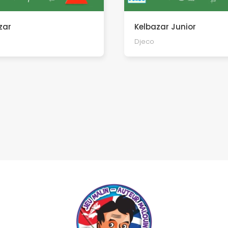
zar
Kelbazar Junior
Djeco