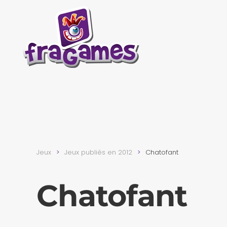
Skip to main content
Jeux
Jeux publiés en 2012
Chatofant
Chatofant