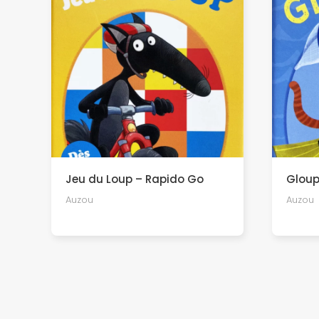
Jeu du Loup – Rapido Go
Glou
Auzou
Auzou