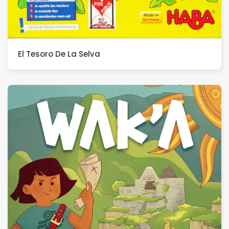
El Tesoro De La Selva