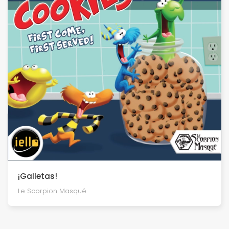
¡Galletas!
Le Scorpion Masqué