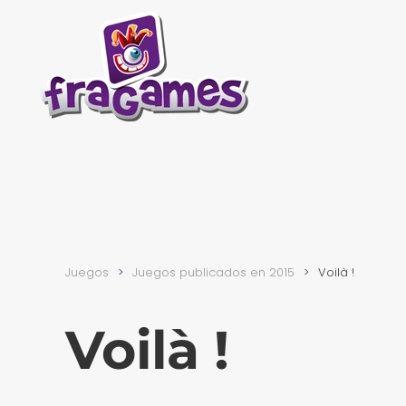
Skip to main content
Juegos
Juegos publicados en 2015
Voilà !
Voilà !