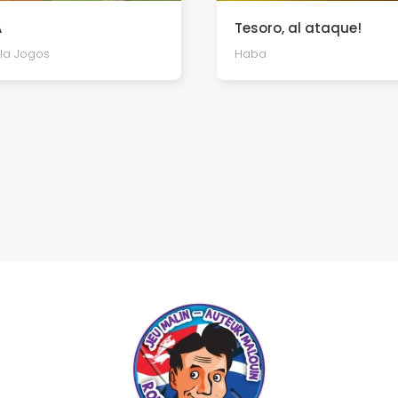
Tesoro, al ataque!
A
Haba
la Jogos