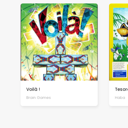
Tesor
Voilà !
Haba
Brain Games