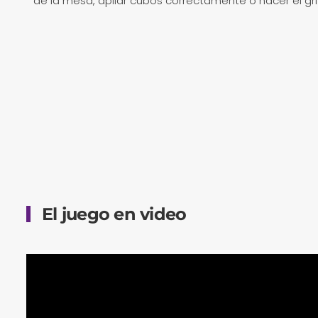
de la mesa, apilar cubos correctamente o hacer el gri
El juego en video