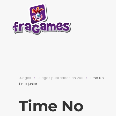
Skip to main content
Juegos
Juegos publicados en 2011
Time No
Time junior
Time No