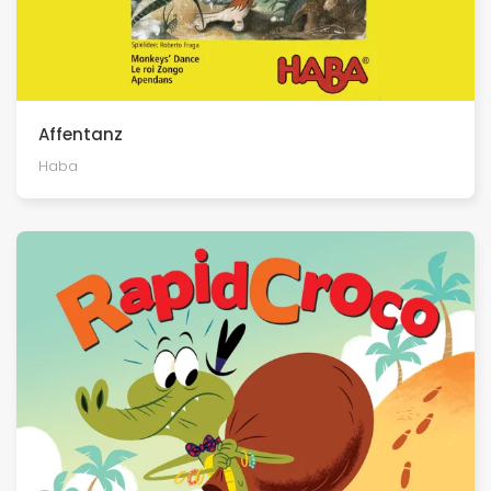
Affentanz
Haba