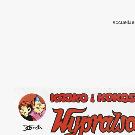
Accueil
Je