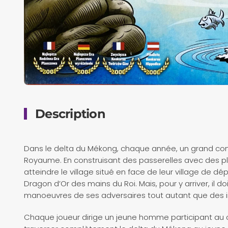
Description
Dans le delta du Mékong, chaque année, un grand conc
Royaume. En construisant des passerelles avec des pla
atteindre le village situé en face de leur village de dé
Dragon d’Or des mains du Roi. Mais, pour y arriver, il d
manoeuvres de ses adversaires tout autant que des 
Chaque joueur dirige un jeune homme participant au co