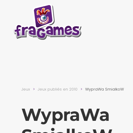
Skip to main content
Jeux
Jeux publiés en 2010
WypraWa SmialkoW
WypraWa