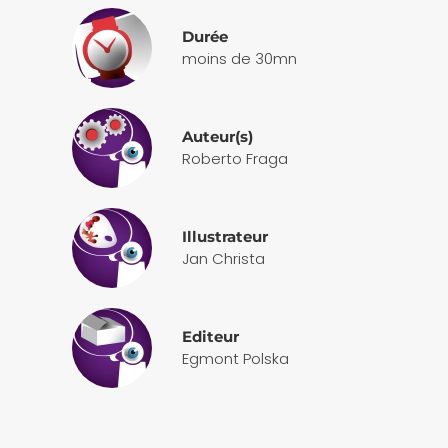
Durée
moins de 30mn
Auteur(s)
Roberto Fraga
Illustrateur
Jan Christa
Editeur
Egmont Polska