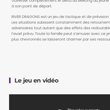
traverser complètement le delta du Mékong au jeune h
à son point de départ.
RIVER DRAGONS est un jeu de tactique et de prévision p
Les situations subissent constamment des retourneme
adversaires tout autant que des effets des redouta
l’avait prévu. Toute la famille peut s’amuser avec ce 
plus chevronnés se laisseront charmer par ses ressou
Le jeu en vidéo