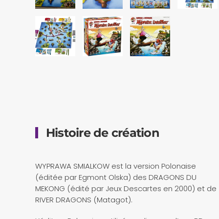
Histoire de création
WYPRAWA SMIALKOW est la version Polonaise
(éditée par Egmont Olska) des DRAGONS DU
MEKONG (édité par Jeux Descartes en 2000) et de
RIVER DRAGONS (Matagot).