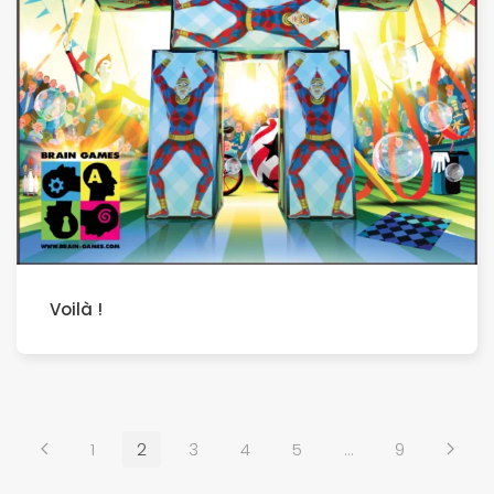
Voilà !
1
2
3
4
5
…
9