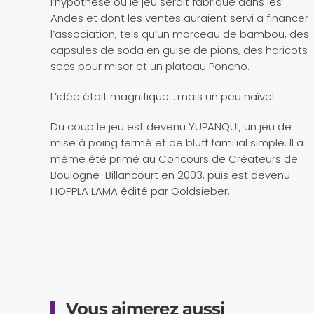
l’hypothèse où le jeu serait fabriqué dans les
Andes et dont les ventes auraient servi a financer
l’association, tels qu’un morceau de bambou, des
capsules de soda en guise de pions, des haricots
secs pour miser et un plateau Poncho.
L’idée était magnifique… mais un peu naïve!
Du coup le jeu est devenu YUPANQUI, un jeu de
mise à poing fermé et de bluff familial simple. Il a
même été primé au Concours de Créateurs de
Boulogne-Billancourt en 2003, puis est devenu
HOPPLA LAMA édité par Goldsieber.
Vous aimerez aussi