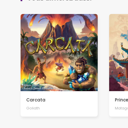
Princ
Carcata
Matag
Goliath