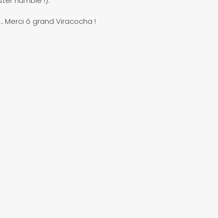
ter humble !).
n… Merci ô grand Viracocha !