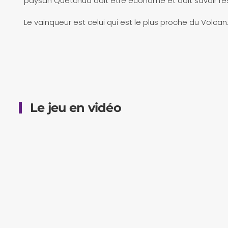
paysan Quetchua doit être économe et doit savoir res
Le vainqueur est celui qui est le plus proche du Volca
Le jeu en vidéo