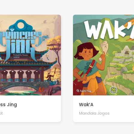
ess Jing
Wak’A
ot
Mandala Jogos