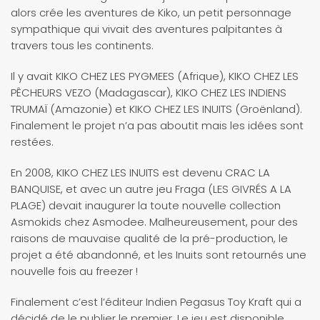
alors crée les aventures de Kiko, un petit personnage
sympathique qui vivait des aventures palpitantes à
travers tous les continents.
Il y avait KIKO CHEZ LES PYGMEES (Afrique), KIKO CHEZ LES
PÊCHEURS VEZO (Madagascar), KIKO CHEZ LES INDIENS
TRUMAÏ (Amazonie) et KIKO CHEZ LES INUITS (Groënland).
Finalement le projet n’a pas aboutit mais les idées sont
restées.
En 2008, KIKO CHEZ LES INUITS est devenu CRAC LA
BANQUISE, et avec un autre jeu Fraga (LES GIVRÉS A LA
PLAGE) devait inaugurer la toute nouvelle collection
Asmokids chez Asmodee. Malheureusement, pour des
raisons de mauvaise qualité de la pré-production, le
projet a été abandonné, et les Inuits sont retournés une
nouvelle fois au freezer !
Finalement c’est l’éditeur Indien Pegasus Toy Kraft qui a
décidé de le publier le premier. Le jeu est disponible