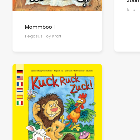
Joom
Iello
Mammboo !
Pegasus Toy Kraft