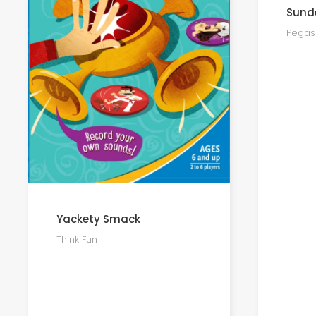
Sund
Pegasu
Yackety Smack
Think Fun