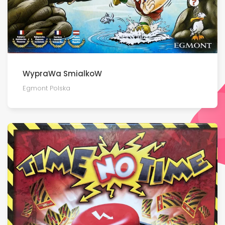
WypraWa SmialkoW
Egmont Polska