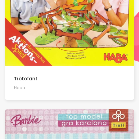
Trötofant
Haba