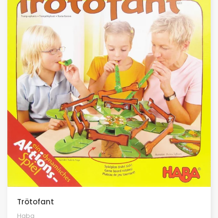
Trötofant
Haba