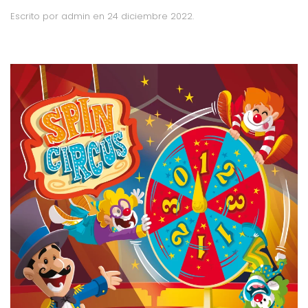
Escrito por
admin
en
24 diciembre 2022
.