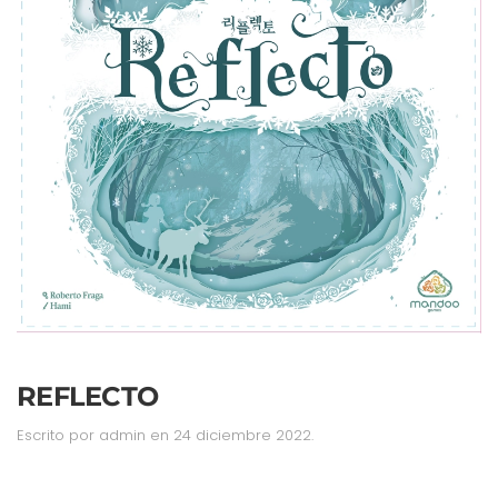
REFLECTO
Escrito por
admin
en
24 diciembre 2022
.