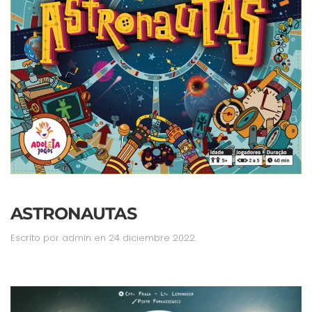
ASTRONAUTAS
Escrito por
admin
en
24 diciembre 2022
.