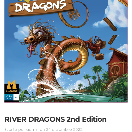
RIVER DRAGONS 2nd Edition
Escrito por
admin
en
24 diciembre 2022
.