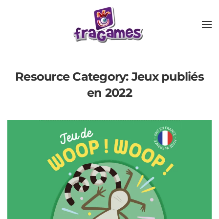
Skip to main content
Resource Category:
Jeux publiés
en 2022