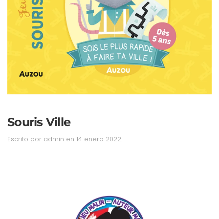
Souris Ville
Escrito por
admin
en
14 enero 2022
.